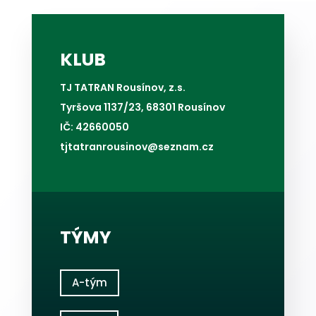
KLUB
TJ TATRAN Rousínov, z.s.
Tyršova 1137/23, 68301 Rousínov
IČ: 42660050
tjtatranrousinov@seznam.cz
TÝMY
A-tým