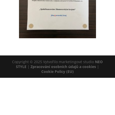
Copyright © 2025 Vytvořilo marketingové studio
NEO
STYLE
|
Zpracování osobních údajů a cookies
|
Cookie Policy (EU)