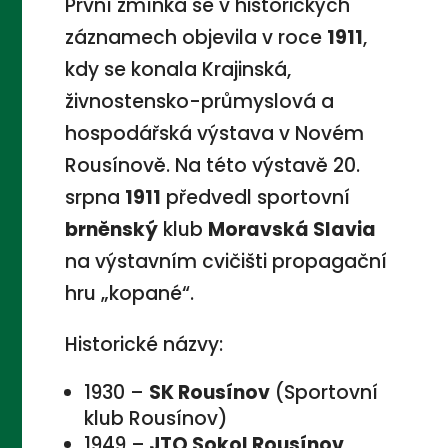
První zmínka se v historických
záznamech objevila v roce
1911
,
kdy se konala Krajinská,
živnostensko-průmyslová a
hospodářská výstava v Novém
Rousínově. Na této výstavě 20.
srpna
1911
předvedl sportovní
brněnský
klub
Moravská Slavia
na výstavním cvičišti propagační
hru „kopané“.
Historické názvy:
1930 –
SK Rousínov
(Sportovní
klub Rousínov)
1949 –
JTO Sokol Rousínov