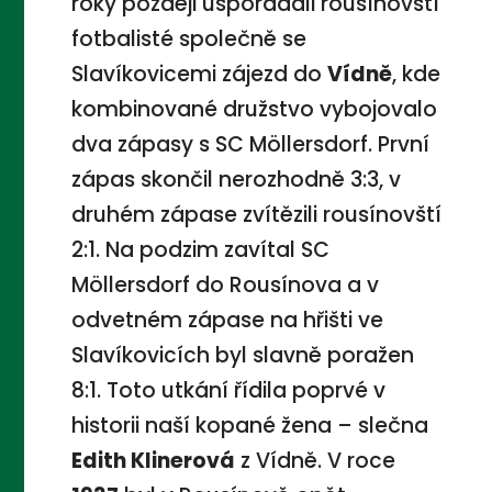
roky později uspořádali rousínovští
fotbalisté společně se
Slavíkovicemi zájezd do
Vídně
, kde
kombinované družstvo vybojovalo
dva zápasy s SC Möllersdorf. První
zápas skončil nerozhodně 3:3, v
druhém zápase zvítězili rousínovští
2:1. Na podzim zavítal SC
Möllersdorf do Rousínova a v
odvetném zápase na hřišti ve
Slavíkovicích byl slavně poražen
8:1. Toto utkání řídila poprvé v
historii naší kopané žena – slečna
Edith Klinerová
z Vídně. V roce