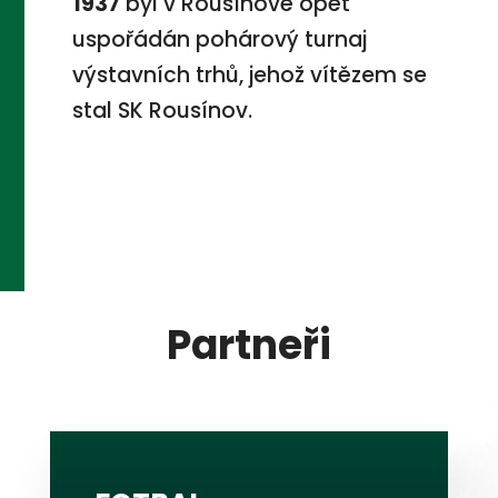
1937
byl v Rousínově opět
uspořádán pohárový turnaj
výstavních trhů, jehož vítězem se
stal SK Rousínov.
Partneři