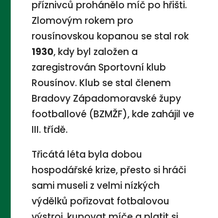
příznivců prohánělo míč po hřišti.
Zlomovým rokem pro
rousínovskou kopanou se stal rok
1930
, kdy byl založen a
zaregistrován Sportovní klub
Rousínov. Klub se stal členem
Bradovy Západomoravské župy
footballové (BZMŽF), kde zahájil ve
III. třídě.
Třicátá léta byla dobou
hospodářské krize, přesto si hráči
sami museli z velmi nízkých
výdělků pořizovat fotbalovou
výstroj, kupovat míče a platit si