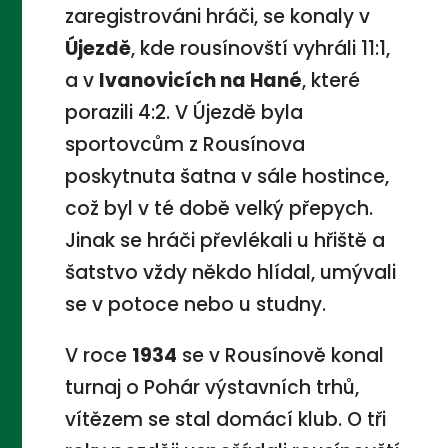
zaregistrováni hráči, se konaly v
Újezdě
, kde rousínovští vyhráli 11:1,
a v
Ivanovicích na Hané
, které
porazili 4:2. V Újezdě byla
sportovcům z Rousínova
poskytnuta šatna v sále hostince,
což byl v té době velký přepych.
Jinak se hráči převlékali u hřiště a
šatstvo vždy někdo hlídal, umývali
se v potoce nebo u studny.
V roce
1934
se v Rousínově konal
turnaj o Pohár výstavních trhů,
vítězem se stal domácí klub. O tři