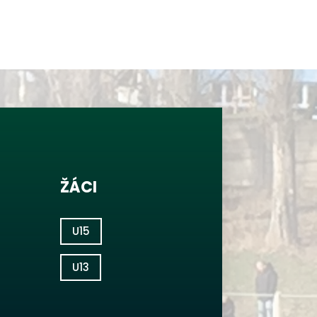
ŽÁCI
U15
U13