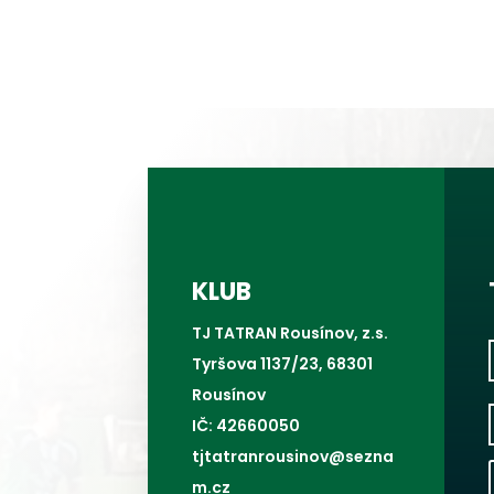
KLUB
TJ TATRAN Rousínov, z.s.
Tyršova 1137/23, 68301
Rousínov
IČ: 42660050
tjtatranrousinov@sezna
m.cz