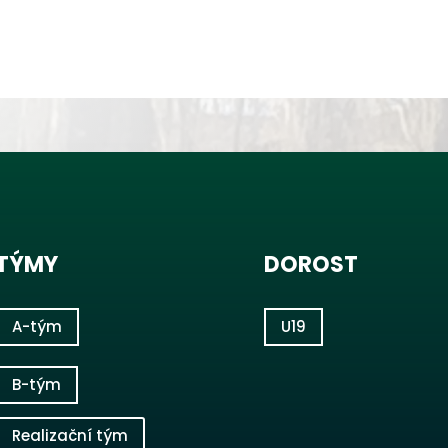
TÝMY
DOROST
A-tým
U19
B-tým
Realizační tým